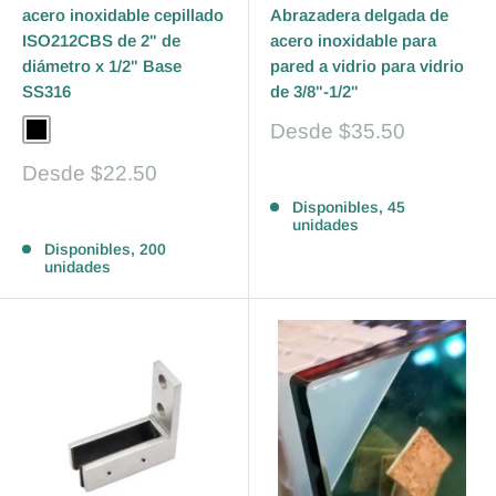
acero inoxidable cepillado
Abrazadera delgada de
ISO212CBS de 2" de
acero inoxidable para
diámetro x 1/2" Base
pared a vidrio para vidrio
SS316
de 3/8"-1/2"
Precio
Desde
$35.50
Black
Brushed Stainless
de
venta
Precio
Desde
$22.50
Reseñas
de
Disponibles, 45
venta
Reseñas
unidades
Disponibles, 200
unidades