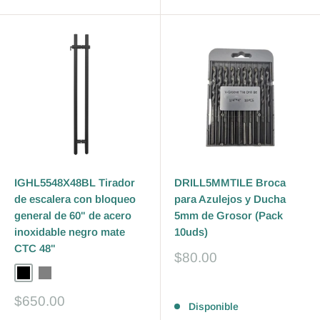
IGHL5548X48BL Tirador
DRILL5MMTILE Broca
de escalera con bloqueo
para Azulejos y Ducha
general de 60" de acero
5mm de Grosor (Pack
inoxidable negro mate
10uds)
CTC 48"
Precio
$80.00
de
Black
Gray
venta
Reseñas
Precio
$650.00
Disponible
de