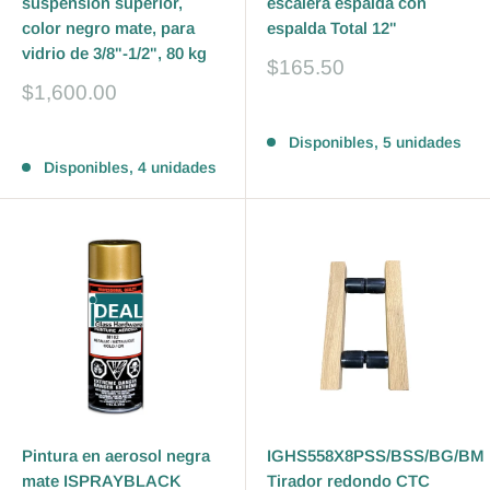
suspensión superior,
escalera espalda con
color negro mate, para
espalda Total 12"
vidrio de 3/8"-1/2", 80 kg
Precio
$165.50
de
Precio
$1,600.00
venta
de
Reseñas
venta
Reseñas
Disponibles, 5 unidades
Disponibles, 4 unidades
Pintura en aerosol negra
IGHS558X8PSS/BSS/BG/BM
mate ISPRAYBLACK
Tirador redondo CTC