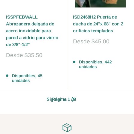
ISSPFEBWALL
ISD2468H2 Puerta de
Abrazadera delgada de
ducha de 24"x 68" con 2
acero inoxidable para
orificios templados
pared a vidrio para vidrio
Precio
Desde
$45.00
de 3/8"-1/2"
de
venta
Precio
Desde
$35.50
Reseñas
de
Disponibles, 442
venta
unidades
Reseñas
Disponibles, 45
unidades
Siguiente
Página 1 / 3