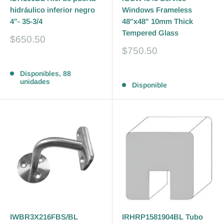
hidráulico inferior negro
Windows Frameless
4"- 35-3/4
48"x48" 10mm Thick
Tempered Glass
Precio
$650.50
de
Precio
$750.50
venta
de
Reseñas
venta
Reseñas
Disponibles, 88
unidades
Disponible
IWBR3X216FBS/BL
IRHRP1581904BL Tubo