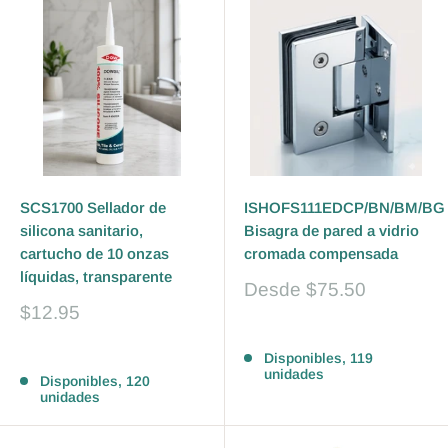
SCS1700 Sellador de
ISHOFS111EDCP/BN/BM/BG
silicona sanitario,
Bisagra de pared a vidrio
cartucho de 10 onzas
cromada compensada
líquidas, transparente
Precio
Desde
$75.50
de
Precio
$12.95
venta
de
Reseñas
venta
Reseñas
Disponibles, 119
unidades
Disponibles, 120
unidades