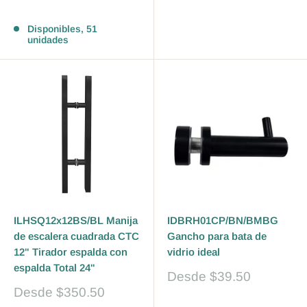
venta
Reseñas
Disponibles, 51
unidades
ILHSQ12x12BS/BL Manija
IDBRH01CP/BN/BMBG
de escalera cuadrada CTC
Gancho para bata de
12" Tirador espalda con
vidrio ideal
espalda Total 24"
Precio
Desde
$39.50
de
Precio
Desde
$350.50
venta
de