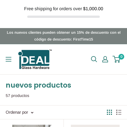
Free shipping for orders over
$1,000.00
Ir
Los nuevos clientes pueden obtener un 15% de descuento con el
directamente
código de descuento: FirstTime15
al
Ideal
contenido
0
Glass
Hardware
Canada
nuevos productos
57 productos
Ordenar por