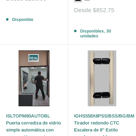
de
venta
Precio
Desde
$852.75
Reseñas
de
Disponible
venta
Reseñas
Disponibles, 30
unidades
ISLTOPM80AUTOBL
IGHS558X8PSS/BSS/BG/BM
Puerta corrediza de vidrio
Tirador redondo CTC
simple automática con
Escalera de 8" Estilo