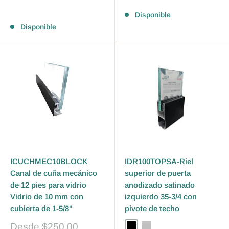
de
Reseñas
venta
Reseñas
Disponible
Disponible
ICUCHMEC10BLOCK
IDR100TOPSA-Riel
Canal de cuña mecánico
superior de puerta
de 12 pies para vidrio
anodizado satinado
Vidrio de 10 mm con
izquierdo 35-3/4 con
cubierta de 1-5/8"
pivote de techo
Precio
Desde
$250.00
Black
Silver
Bronze