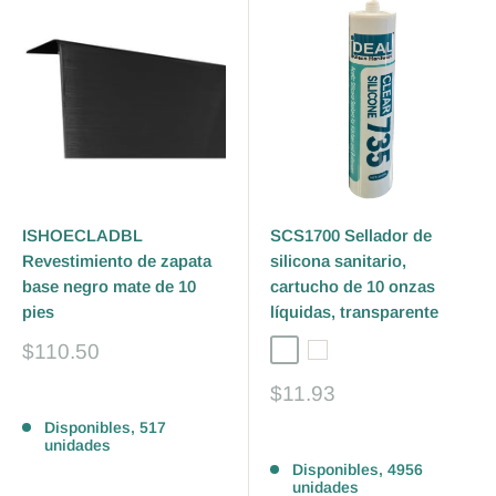
ISHOECLADBL
SCS1700 Sellador de
Revestimiento de zapata
silicona sanitario,
base negro mate de 10
cartucho de 10 onzas
pies
líquidas, transparente
Precio
$110.50
Clear
White
de
venta
Precio
$11.93
Reseñas
de
Disponibles, 517
venta
Reseñas
unidades
Disponibles, 4956
unidades