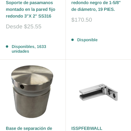
Soporte de pasamanos
redondo negro de 1-5/8"
montado en la pared fijo
de diámetro, 19 PIES.
redondo 3"X 2" SS316
Precio
$170.50
de
Precio
Desde
$25.55
venta
de
Reseñas
venta
Reseñas
Disponible
Disponibles, 1633
unidades
Base de separación de
ISSPFEBWALL