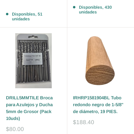
Reseñas
venta
Reseñas
Disponibles, 430
unidades
Disponibles, 51
unidades
DRILL5MMTILE Broca
IRHRP1581904BL Tubo
para Azulejos y Ducha
redondo negro de 1-5/8"
5mm de Grosor (Pack
de diámetro, 19 PIES.
10uds)
Precio
$188.40
de
Precio
$80.00
venta