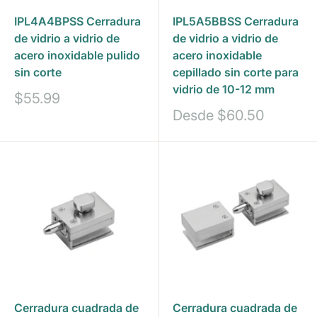
IPL4A4BPSS Cerradura
IPL5A5BBSS Cerradura
de vidrio a vidrio de
de vidrio a vidrio de
acero inoxidable pulido
acero inoxidable
sin corte
cepillado sin corte para
vidrio de 10-12 mm
Precio
$55.99
de
Precio
Desde
$60.50
venta
de
venta
Cerradura cuadrada de
Cerradura cuadrada de