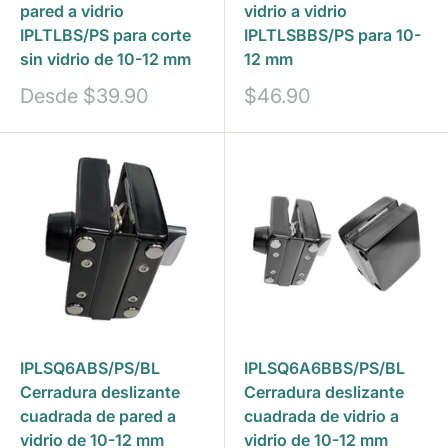
pared a vidrio
vidrio a vidrio
IPLTLBS/PS para corte
IPLTLSBBS/PS para 10-
sin vidrio de 10-12 mm
12 mm
Precio
Precio
Desde
$39.90
$46.90
de
de
venta
venta
IPLSQ6ABS/PS/BL
IPLSQ6A6BBS/PS/BL
Cerradura deslizante
Cerradura deslizante
cuadrada de pared a
cuadrada de vidrio a
vidrio de 10-12 mm
vidrio de 10-12 mm