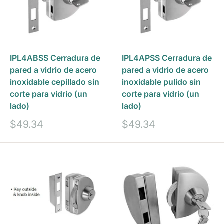
IPL4ABSS Cerradura de
IPL4APSS Cerradura de
pared a vidrio de acero
pared a vidrio de acero
inoxidable cepillado sin
inoxidable pulido sin
corte para vidrio (un
corte para vidrio (un
lado)
lado)
Precio
Precio
$49.34
$49.34
de
de
venta
venta