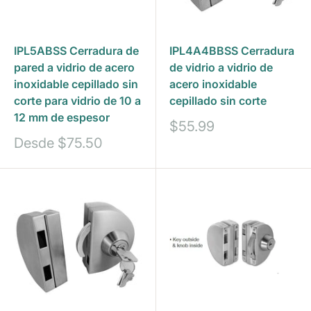
IPL5ABSS Cerradura de
IPL4A4BBSS Cerradura
pared a vidrio de acero
de vidrio a vidrio de
inoxidable cepillado sin
acero inoxidable
corte para vidrio de 10 a
cepillado sin corte
12 mm de espesor
Precio
$55.99
de
Precio
Desde
$75.50
venta
de
venta