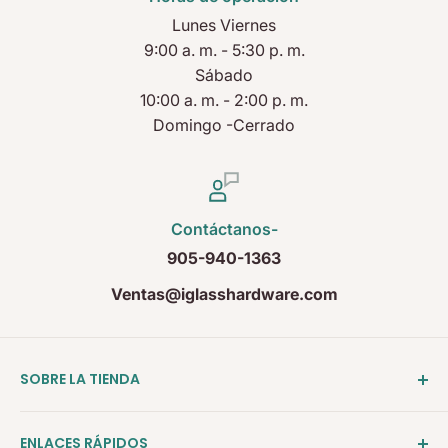
Lunes Viernes
9:00 a. m. - 5:30 p. m.
Sábado
10:00 a. m. - 2:00 p. m.
Domingo -Cerrado
Contáctanos-
905-940-1363
Ventas@iglasshardware.com
SOBRE LA TIENDA
Ideal Glass Hardware (IDEAL), fundada en 2017, se
ENLACES RÁPIDOS
ha convertido en una de las empresas de más