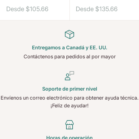
Precio
Precio
Desde
$105.66
Desde
$135.66
de
de
venta
venta
Entregamos a Canadá y EE. UU.
Contáctenos para pedidos al por mayor
Soporte de primer nivel
Envíenos un correo electrónico para obtener ayuda técnica.
¡Feliz de ayudar!
Horas de operación