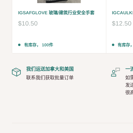
IGSAFGLOVE 玻璃/建筑行业安全手套
IGCAUL
销
销
$10.50
$12.50
售
售
价
价
评
评
格
格
有库存， 100件
有库存，
论
论
我们运送加拿大和美国
一
联系我们获取批量订单
如
发
很