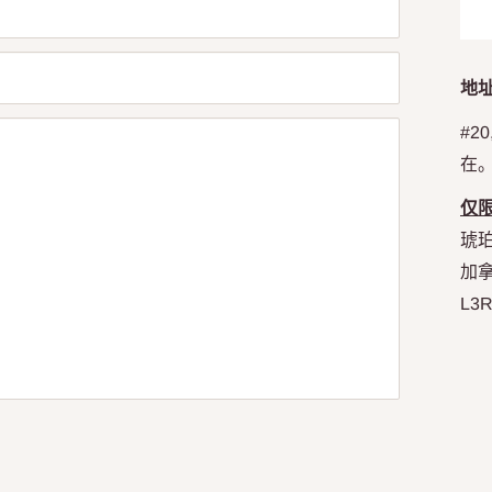
地
#20
在。
仅
琥珀
加
L3