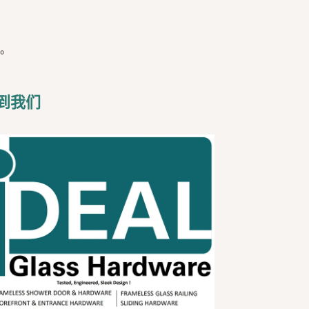
。
到我们