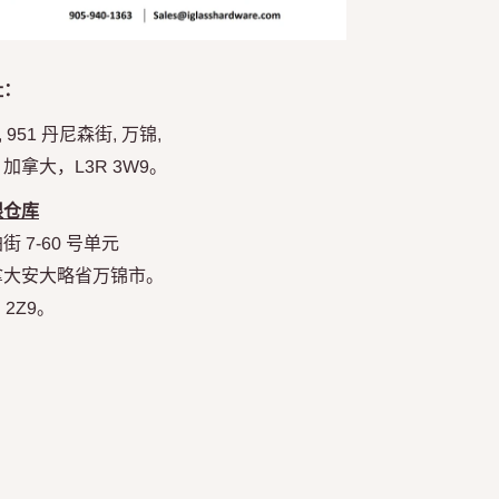
址：
, 951 丹尼森街, 万锦,
加拿大，L3R 3W9。
限仓库
街 7-60 号单元
拿大安大略省万锦市。
R 2Z9。