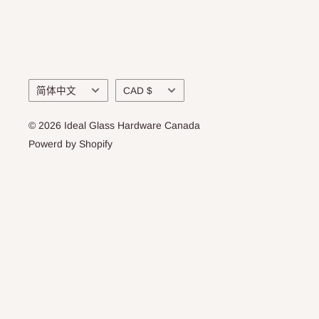
语
货
简体中文
CAD $
言
币
© 2026 Ideal Glass Hardware Canada
Powerd by Shopify