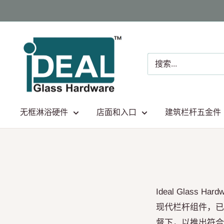
跳
至
内
Ideal
容
Glass
Hardware
Canada
无框淋浴硬件
店面和入口
建筑栏杆五金件
Ideal Glass
现代栏杆组件，已
督下，以推出符合