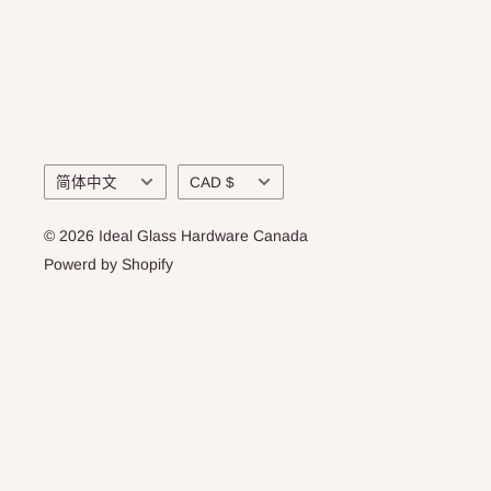
语
货
简体中文
CAD $
言
币
© 2026 Ideal Glass Hardware Canada
Powerd by Shopify