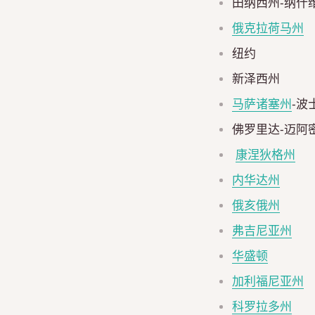
田纳西州-纳什
俄克拉荷马州
纽约
新泽西州
马萨诸塞州
-波
佛罗里达-迈阿
康涅狄格州
内华达州
俄亥俄州
弗吉尼亚州
华盛顿
加利福尼亚州
科罗拉多州