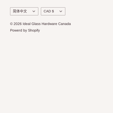
语
货
简体中文
CAD $
言
币
© 2026 Ideal Glass Hardware Canada
Powerd by Shopify