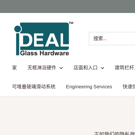
跳
至
内
Ideal
容
Glass
Hardware
Canada
家
无框淋浴硬件
店面和入口
建筑栏杆
可堆叠玻璃滑动系统
Engineering Services
快速
正如我们的隐私政